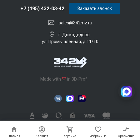
+7 (495) 432-03-42
Заказать звонок
sales@342mz.ru
г. Домодедово.
ул. Промышленная, д.11/10
Made with
in 3D-Prof
342 Механический завод © 2026, Все права защищены
Главная
Главная
Кабинет
Кабинет
Корзина
Корзина
Избранные
Избранные
Сравнение
Сравнение