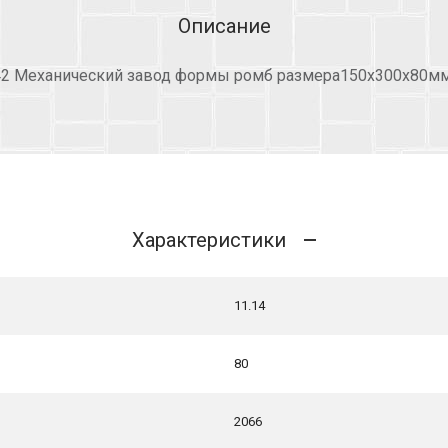
Описание
42 Механический завод формы ромб размера150х300х80мм
Характеристики
11.14
80
2066