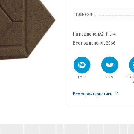
snab@3
Размер №1
+7 (985
г. Дом
кадров
На поддоне, м2: 11.14
д.11/10
u.pova
Вес поддона, кг: 2066
+7 (964
г. Дом
Финанс
ул.Про
ГОСТ
ЭКО
СРО
info@3
5
Все характеристики