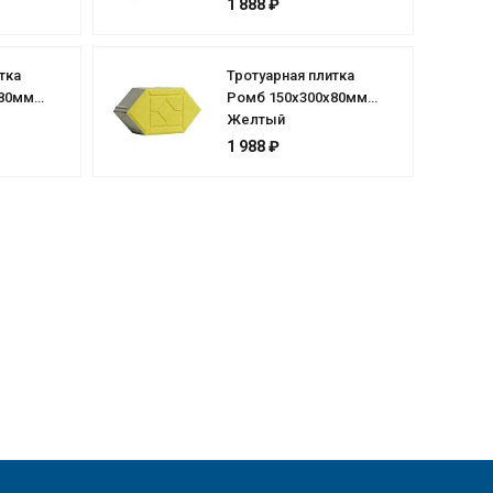
1 888 ₽
тка
Тротуарная плитка
х80мм
Ромб 150х300х80мм
Желтый
1 988 ₽