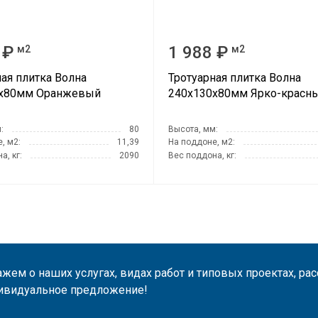
 ₽
1 988 ₽
м2
м2
ная плитка Волна
Тротуарная плитка Волна
0х80мм Оранжевый
240х130х80мм Ярко-красн
:
80
Высота, мм:
, м2:
11,39
На поддоне, м2:
а, кг:
2090
Вес поддона, кг:
жем о наших услугах, видах работ и типовых проектах, ра
ивидуальное предложение!