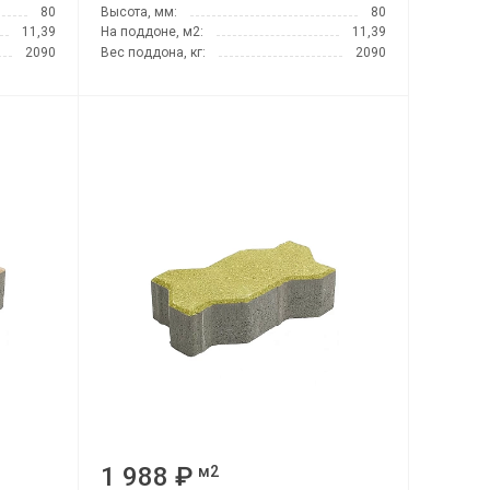
80
Высота, мм:
80
11,39
На поддоне, м2:
11,39
2090
Вес поддона, кг:
2090
1 988 ₽
м2