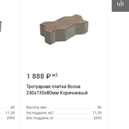
42mz.ru
) 096-13-87
одедово. Отдел
, ул.Промышленная,
rnitcyna@342mz.ru
) 768-69-14
одедово.
овый директор,
мышленная, д.11/10
1 888 ₽
м2
42mz.ru
Тротуарная плитка Волна
240х130х80мм Коричневый
80
Высота, мм:
80
11,39
На поддоне, м2:
11,39
2090
Вес поддона, кг:
2090