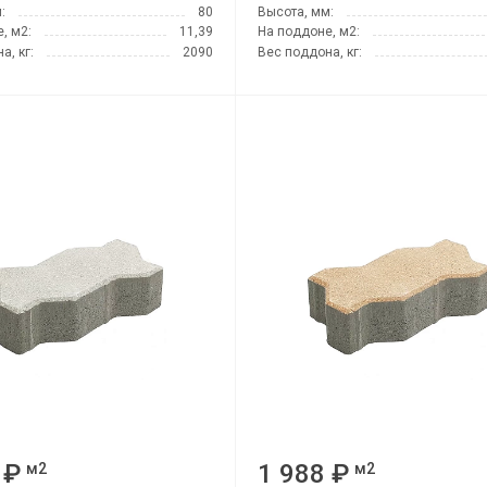
:
80
Высота, мм:
, м2:
11,39
На поддоне, м2:
а, кг:
2090
Вес поддона, кг:
 ₽
1 988 ₽
м2
м2