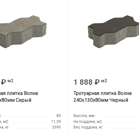
snab@3
+7 (985
г. Дом
кадров
д.11/10
u.pova
+7 (964
г. Дом
Финанс
ул.Про
 ₽
1 888 ₽
м2
м2
info@3
ная плитка Волна
Тротуарная плитка Волна
х80мм Серый
240х130х80мм Черный
:
80
Высота, мм:
, м2:
11,39
На поддоне, м2:
а, кг:
2090
Вес поддона, кг: