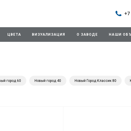
+7
Построить маршрут
+7 (495
г. Дом
ЦВЕТА
ВИЗУАЛИЗАЦИЯ
О ЗАВОДЕ
НАШИ ОБ
продаж
д.11/10
Будни: 
Cб: 8:0
Вс: Вы
sales@
+7 (495
вый город 60
Новый город 40
Новый Город Классик 80
г. Домо
ул.Про
info@3
+7 (495
г. Дом
снабже
ул.Про