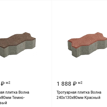
 ₽
1 888 ₽
м2
м2
ная плитка Волна
Тротуарная плитка Волна
х80мм Темно-
240х130х80мм Красный
евый