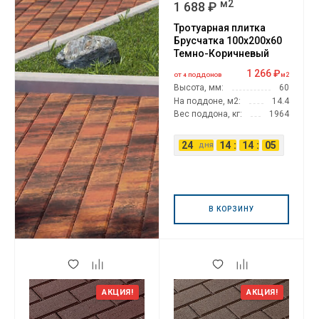
м2
1 688 ₽
Тротуарная плитка
Брусчатка 100х200х60
Темно-Коричневый
1 266 ₽
м2
ОТ 4 ПОДДОНОВ
Высота, мм:
60
На поддоне, м2:
14.4
Вес поддона, кг:
1964
24
14
:
14
:
05
дня
В КОРЗИНУ
АКЦИЯ!
АКЦИЯ!