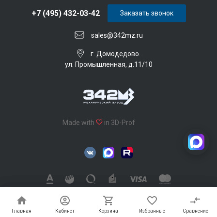
+7 (495) 432-03-42
Заказать звонок
sales@342mz.ru
г. Домодедово.
ул. Промышленная, д.11/10
Made with
in 3D-Prof
342 Механический завод © 2026, Все права защищены
Главная
Главная
Кабинет
Кабинет
Корзина
Корзина
Избранные
Избранные
Сравнение
Сравнение