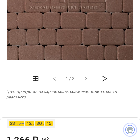
‹
›
1
/
3
Цвет продукции на экране монитора может отличаться от
реального.
23
12
:
30
:
14
дня
1 266 ₽
м2