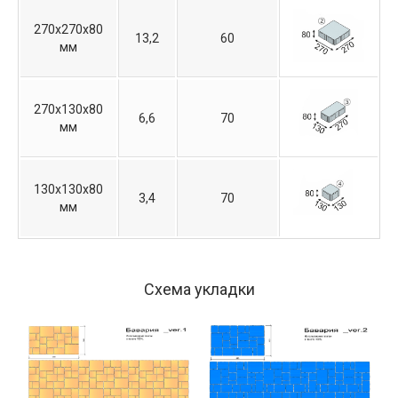
270х270х80
13,2
60
мм
270х130х80
6,6
70
мм
130х130х80
3,4
70
мм
Схема укладки