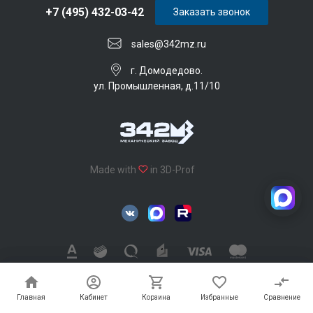
+7 (495) 432-03-42
Заказать звонок
sales@342mz.ru
г. Домодедово.
ул. Промышленная, д.11/10
Made with
in 3D-Prof
342 Механический завод © 2026, Все права защищены
Главная
Главная
Кабинет
Кабинет
Корзина
Корзина
Избранные
Избранные
Сравнение
Сравнение