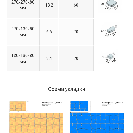
270х270х80
13,2
60
мм
270х130х80
6,6
70
мм
130х130х80
3,4
70
мм
Схема укладки