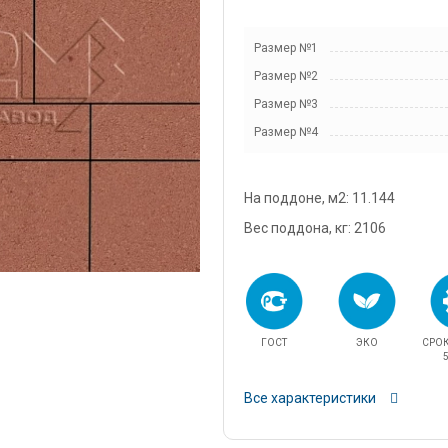
snab@
Размер №1
+7 (98
Размер №2
г. Дом
кадров
Размер №3
д.11/1
Размер №4
u.pova
+7 (96
На поддоне, м2: 11.144
г. Дом
Финанс
Вес поддона, кг: 2106
ул.Про
info@3
ГОСТ
ЭКО
СРО
5
Все характеристики