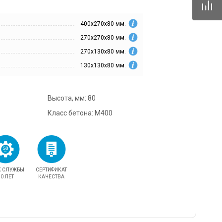
342mz.ru
400х270х80 мм.
5) 096-13-87
270х270х80 мм.
одедово. Отдел
, ул.Промышленная,
270х130х80 мм.
0
130х130х80 мм.
rnitcyna@342mz.ru
4) 768-69-14
Высота, мм: 80
одедово.
овый директор,
Класс бетона: М400
мышленная, д.11/10
42mz.ru
К СЛУЖБЫ
СЕРТИФИКАТ
0 ЛЕТ
КАЧЕСТВА