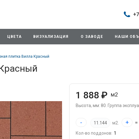
+7
Построить маршрут
+7 (49
г. Дом
ЦВЕТА
ВИЗУАЛИЗАЦИЯ
О ЗАВОДЕ
НАШИ ОБ
продаж
д.11/1
Будни:
рная плитка Вилла Красный
Cб: 8:0
Вс: Вы
 Красный
sales
+7 (49
г. Дом
1 888 ₽
м2
ул.Про
info@3
Высота, мм: 80.
Группа эксплуат
+7 (49
-
+
=
м2.
г. Дом
снабж
Кол-во поддонов:
ул.Про