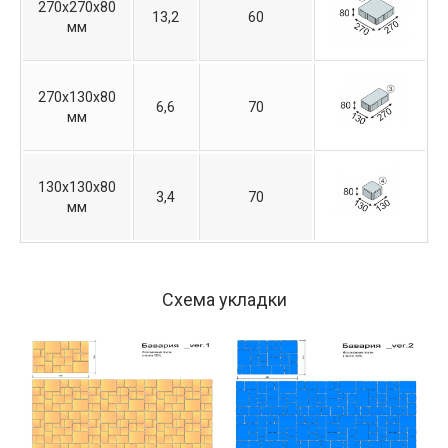
270х270х80
13,2
60
мм
270х130х80
6,6
70
мм
130х130х80
3,4
70
мм
Схема укладки