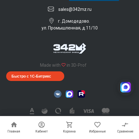
sales@342mz.ru
г. Домодедово.
ул. Промышленная, д.11/10
Made with
in 3D-Prof
Быстро с 1С-Битрикс
342 Механический завод © 2026, Все права защищены
Главная
Главная
Кабинет
Кабинет
Корзина
Корзина
Избранные
Избранные
Сравнение
Сравнение