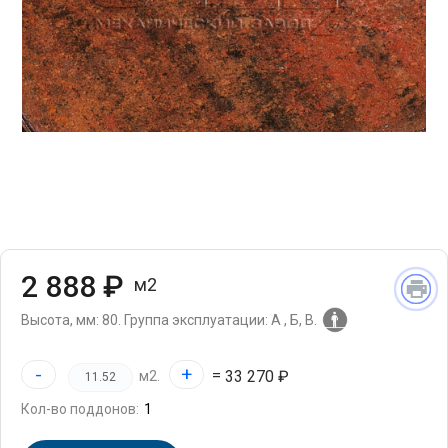
2 888 ₽
м2
Высота, мм: 80.
Группа эксплуатации: А , Б, В.
-
+
=
33 270 ₽
м2.
Кол-во поддонов: