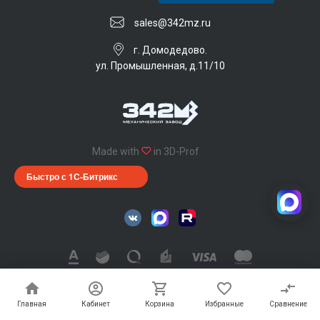
sales@342mz.ru
г. Домодедово.
ул. Промышленная, д.11/10
Made with
in 3D-Prof
Быстро с 1С-Битрикс
342 Механический завод © 2026, Все права защищены
Главная
Главная
Кабинет
Кабинет
Корзина
Корзина
Избранные
Избранные
Сравнение
Сравнение