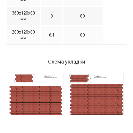
360х120х80
8
80
мм
280х120х80
6,1
80
мм
Схема укладки