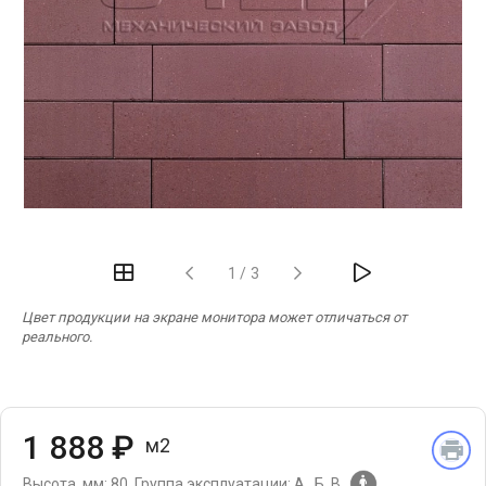
‹
›
1
/
3
Цвет продукции на экране монитора может отличаться от
реального.
1 888 ₽
м2
Высота, мм: 80.
Группа эксплуатации: А , Б, В.