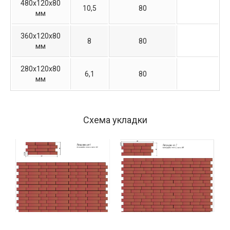
480х120х80
10,5
80
мм
360х120х80
8
80
мм
280х120х80
6,1
80
мм
Схема укладки