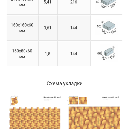
5,41
216
мм
160х160х60
3,61
144
мм
160х80х60
1,8
144
мм
Схема укладки