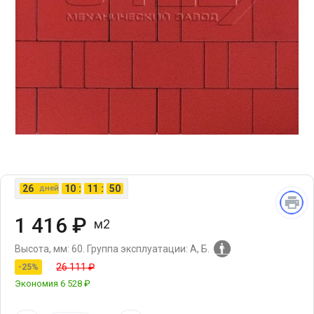
26
10
:
11
:
49
дней
1 416 ₽
м2
Высота, мм: 60.
Группа эксплуатации: А, Б.
26 111 ₽
-25%
Экономия
6 528 ₽