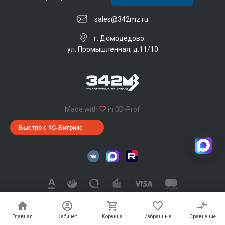
sales@342mz.ru
г. Домодедово.
ул. Промышленная, д.11/10
Made with
in 3D-Prof
Быстро с 1С-Битрикс
342 Механический завод © 2026, Все права защищены
Главная
Главная
Кабинет
Кабинет
Корзина
Корзина
Избранные
Избранные
Сравнение
Сравнение