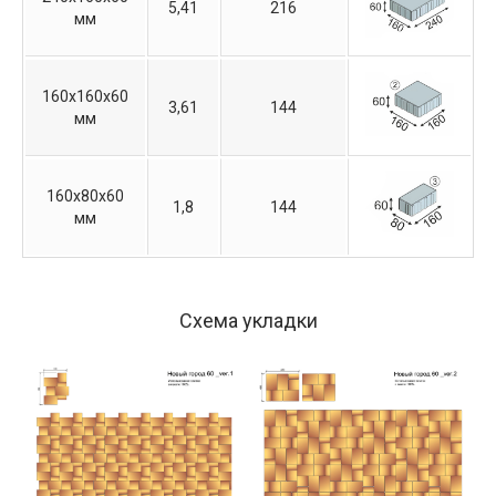
5,41
216
мм
160х160х60
3,61
144
мм
160х80х60
1,8
144
мм
Схема укладки