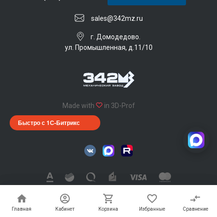
sales@342mz.ru
г. Домодедово.
ул. Промышленная, д.11/10
Made with
in 3D-Prof
Быстро с 1С-Битрикс
342 Механический завод © 2026, Все права защищены
Главная
Главная
Кабинет
Кабинет
Корзина
Корзина
Избранные
Избранные
Сравнение
Сравнение