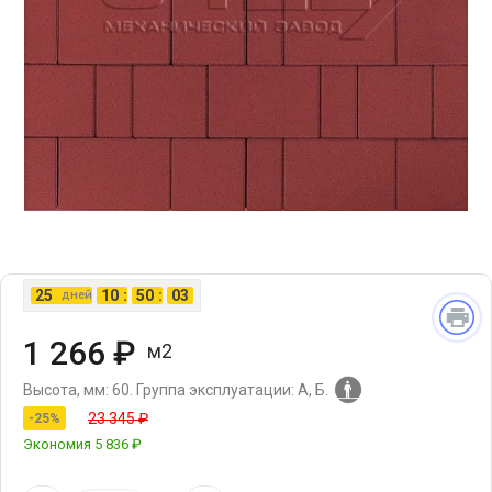
25
10
:
50
:
03
дней
1 266 ₽
м2
Высота, мм: 60.
Группа эксплуатации: А, Б.
23 345 ₽
-25%
Экономия
5 836 ₽