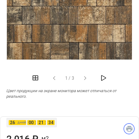
‹
›
1
/
3
Цвет продукции на экране монитора может отличаться от
реального.
26
00
:
21
:
33
дней
2 016 ₽
м2