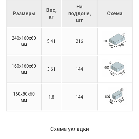
На
Вес,
Размеры
поддоне,
Схема
кг
шт
240х160х60
5,41
216
мм
160х160х60
3,61
144
мм
160х80х60
1,8
144
мм
Схема укладки