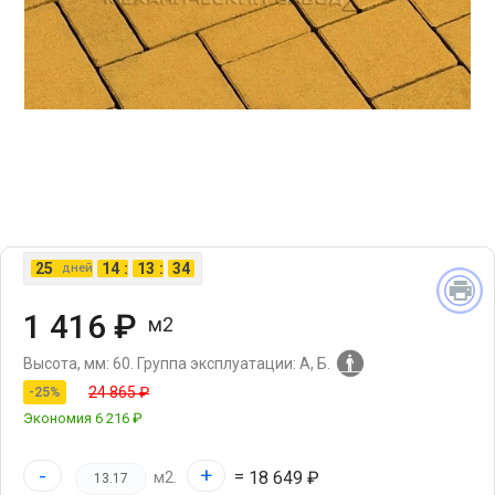
25
14
:
13
:
33
дней
1 416 ₽
м2
Высота, мм: 60.
Группа эксплуатации: А, Б.
24 865 ₽
-25%
Экономия
6 216 ₽
-
+
=
18 649 ₽
м2.