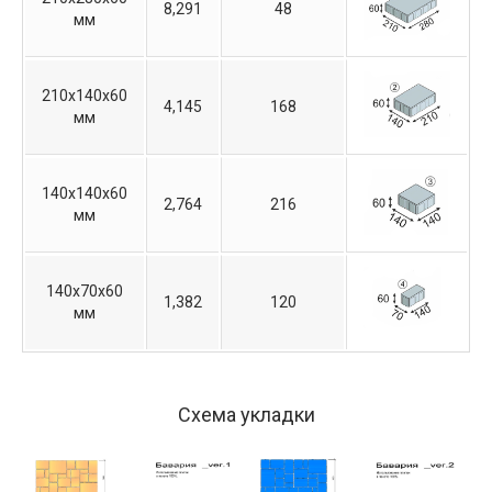
8,291
48
мм
210х140х60
4,145
168
мм
140х140х60
2,764
216
мм
140х70х60
1,382
120
мм
Схема укладки