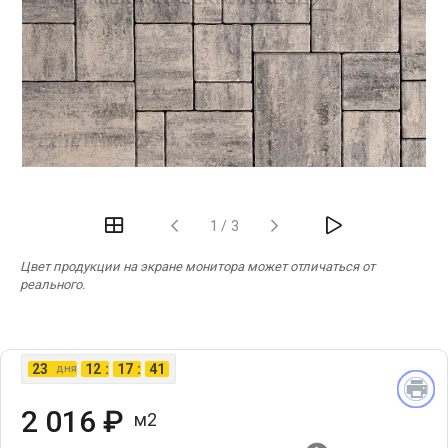
‹
›
1
/
3
Цвет продукции на экране монитора может отличаться от
реального.
23
12
:
17
:
40
дня
2 016 ₽
м2