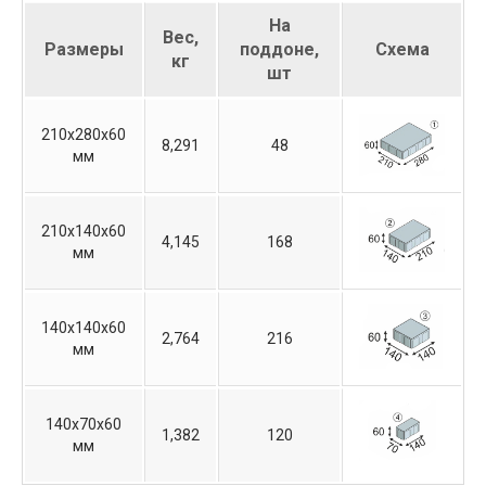
На
Вес,
Размеры
поддоне,
Схема
кг
шт
210х280х60
8,291
48
мм
210х140х60
4,145
168
мм
140х140х60
2,764
216
мм
140х70х60
1,382
120
мм