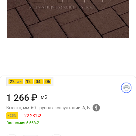
22
12
:
04
:
06
дня
1 266 ₽
м2
Высота, мм: 60.
Группа эксплуатации: А, Б.
22 231 ₽
-25%
Экономия
5 558 ₽