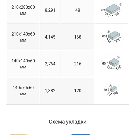
210х280х60
8,291
48
мм
210х140х60
4,145
168
мм
140х140х60
2,764
216
мм
140х70х60
1,382
120
мм
Схема укладки