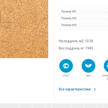
snab@3
Размер №1
+7 (985
Размер №2
г. Дом
кадров
Размер №3
д.11/10
u.pova
На поддоне, м2: 10.56
+7 (964
Вес поддона, кг: 1945
г. Дом
Финанс
ул.Про
info@3
ГОСТ
ЭКО
СРО
5
Все характеристики