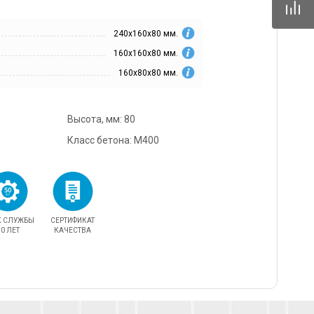
42mz.ru
240х160х80 мм.
) 096-13-87
160х160х80 мм.
одедово. Отдел
, ул.Промышленная,
160х80х80 мм.
rnitcyna@342mz.ru
Высота, мм: 80
) 768-69-14
Класс бетона: М400
одедово.
овый директор,
мышленная, д.11/10
42mz.ru
К СЛУЖБЫ
СЕРТИФИКАТ
0 ЛЕТ
КАЧЕСТВА