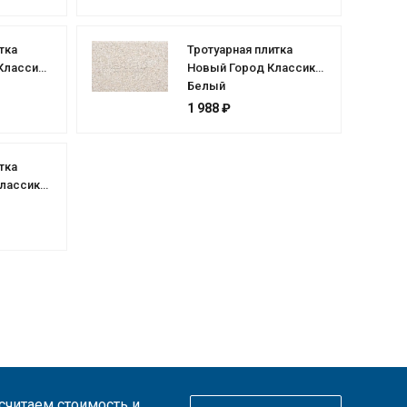
тка
Тротуарная плитка
Классик"
Новый Город Классик
Белый
1 988 ₽
тка
лассик
ссчитаем стоимость и