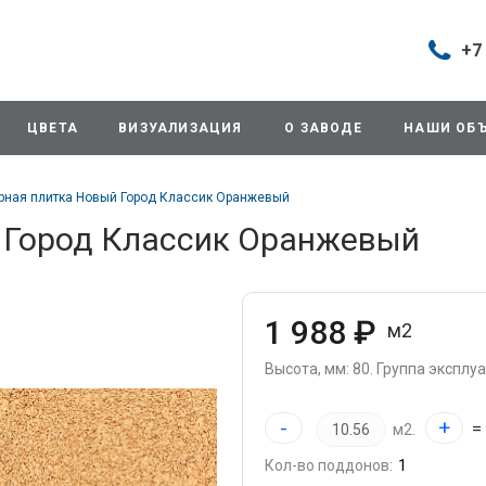
+7
Построить маршрут
+7 (495
г. Дом
ЦВЕТА
ВИЗУАЛИЗАЦИЯ
О ЗАВОДЕ
НАШИ ОБ
продаж
д.11/10
Будни: 
арная плитка Новый Город Классик Оранжевый
Cб: 8:0
Вс: Вы
 Город Классик Оранжевый
sales@
+7 (495
г. Домо
1 988 ₽
м2
ул.Про
info@3
Высота, мм: 80.
Группа эксплуат
+7 (495
-
+
=
м2.
г. Дом
снабже
Кол-во поддонов:
ул.Про