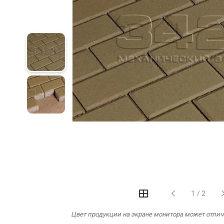
‹
›
1
/
2
Цвет продукции на экране монитора может отлича