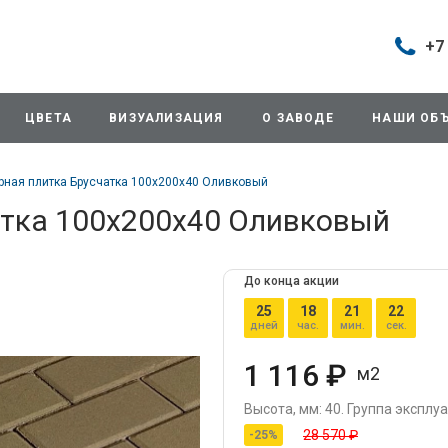
+7
Построить маршрут
+7 (495
г. Дом
ЦВЕТА
ВИЗУАЛИЗАЦИЯ
О ЗАВОДЕ
НАШИ ОБ
продаж
д.11/10
Будни: 
рная плитка Брусчатка 100х200х40 Оливковый
Cб: 8:0
Вс: Вы
атка 100х200х40 Оливковый
sales@
+7 (495
До конца акции
г. Домо
25
18
21
21
ул.Про
дней
час.
мин.
сек.
info@3
1 116 ₽
м2
+7 (495
г. Дом
Высота, мм: 40.
Группа эксплуа
снабже
28 570 ₽
-25%
ул.Про