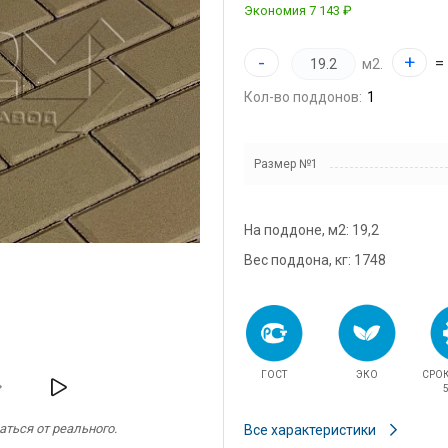
Экономия
7 143 ₽
snab@3
-
+
+7 (985
=
м2.
г. Дом
Кол-во поддонов:
кадров
д.11/10
u.pova
Размер №1
+7 (964
г. Дом
Финанс
На поддоне, м2: 19,2
ул.Про
Вес поддона, кг: 1748
info@3
ГОСТ
ЭКО
СРО
5
ться от реального.
Все характеристики