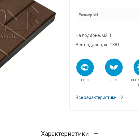
snab@3
Размер №1
+7 (985
г. Дом
кадров
На поддоне, м2: 11
д.11/10
u.pova
Вес поддона, кг: 1881
+7 (964
г. Дом
Финанс
ул.Про
ГОСТ
ЭКО
СРО
info@3
5
Все характеристики
Характеристики