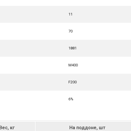
11
70
1881
М400
F200
6%
Вес, кг
На поддоне, шт