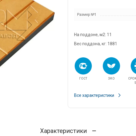
snab@3
Размер №1
+7 (985
г. Дом
кадров
На поддоне, м2: 11
д.11/10
u.pova
Вес поддона, кг: 1881
+7 (964
г. Дом
Финанс
ул.Про
ГОСТ
ЭКО
СРО
info@3
5
Все характеристики
Характеристики