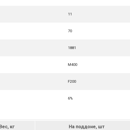
11
70
1881
М400
F200
6%
Вес, кг
На поддоне, шт