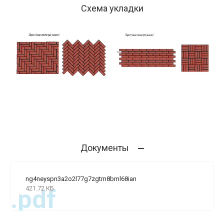
Схема укладки
Документы
ng4neyspn3a2o2l77g7zgtm8bml68ian
421.72 КБ
.pdf