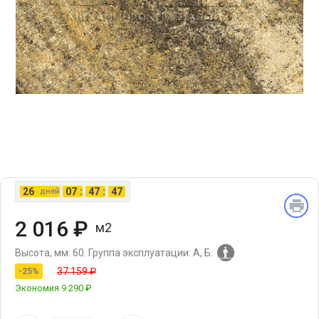
26
07
:
47
:
46
дней
2 016 ₽
м2
Высота, мм: 60.
Группа эксплуатации: А, Б.
37 159 ₽
-25%
Экономия
9 290 ₽