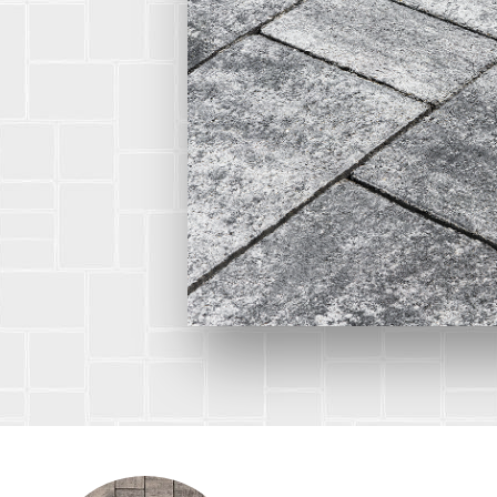
snab@3
+7 (985
г. Дом
кадров
д.11/10
u.pova
+7 (964
г. Дом
Финанс
ул.Про
info@3