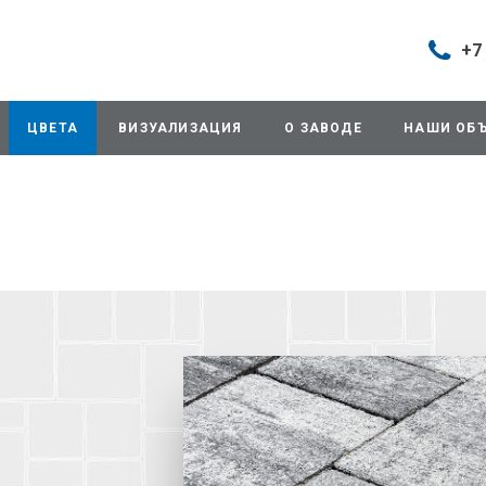
+7
Построить маршрут
+7 (495
г. Дом
ЦВЕТА
ВИЗУАЛИЗАЦИЯ
О ЗАВОДЕ
НАШИ ОБ
продаж
д.11/10
Будни: 
Cб: 8:0
Вс: Вы
sales@
+7 (495
г. Домо
ул.Про
info@3
+7 (495
г. Дом
снабже
ул.Про