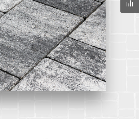
42mz.ru
) 096-13-87
одедово. Отдел
, ул.Промышленная,
rnitcyna@342mz.ru
) 768-69-14
одедово.
овый директор,
мышленная, д.11/10
42mz.ru