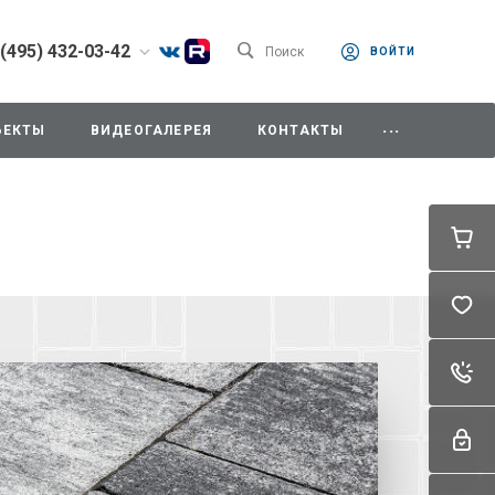
 (495) 432-03-42
Поиск
ВОЙТИ
) 432-03-42
...
одедово. Отдел
ЪЕКТЫ
ВИДЕОГАЛЕРЕЯ
КОНТАКТЫ
, ул.Промышленная,
8:00-18:00
0-14:00
ходной
342mz.ru
) 787-91-34
дедово. Секретарь,
мышленная, д.11/10
42mz.ru
) 787-91-37
одедово. Отдел
ния,
мышленная, д.11/10