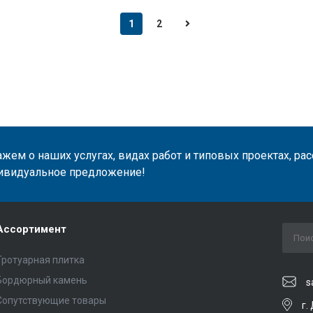
1
2
жем о наших услугах, видах работ и типовых проектах, ра
ивидуальное предложение!
Ассортимент
Тротуарная плитка
Бордюрный камень
s
Сопутствующие товары
г.