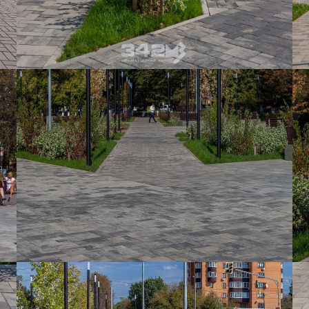
snab@3
+7 (985
г. Дом
кадров
д.11/10
u.pova
+7 (964
г. Дом
Финанс
ул.Про
info@3