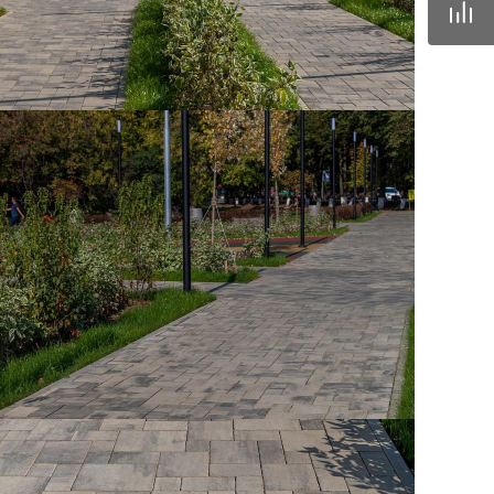
42mz.ru
) 096-13-87
одедово. Отдел
, ул.Промышленная,
rnitcyna@342mz.ru
) 768-69-14
одедово.
овый директор,
мышленная, д.11/10
42mz.ru