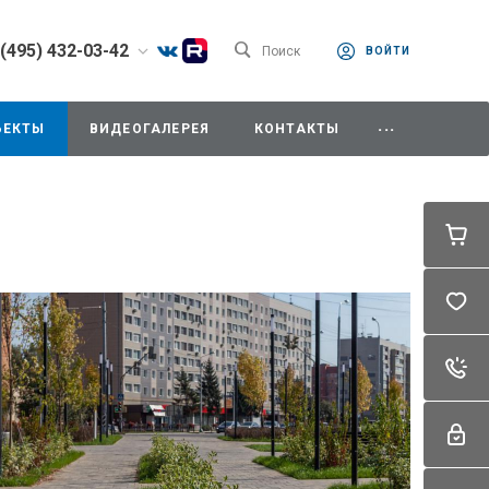
 (495) 432-03-42
Поиск
ВОЙТИ
) 432-03-42
...
одедово. Отдел
ЪЕКТЫ
ВИДЕОГАЛЕРЕЯ
КОНТАКТЫ
, ул.Промышленная,
8:00-18:00
0-14:00
ходной
342mz.ru
) 787-91-34
дедово. Секретарь,
мышленная, д.11/10
42mz.ru
) 787-91-37
одедово. Отдел
ния,
мышленная, д.11/10