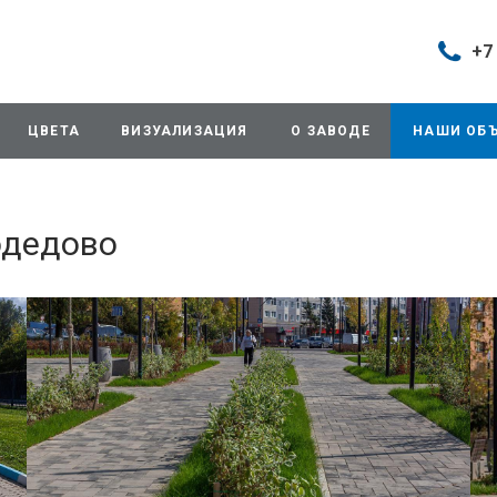
+7
Построить маршрут
+7 (495
г. Дом
ЦВЕТА
ВИЗУАЛИЗАЦИЯ
О ЗАВОДЕ
НАШИ ОБ
продаж
д.11/10
Будни: 
Cб: 8:0
Вс: Вы
одедово
sales@
+7 (495
г. Домо
ул.Про
info@3
+7 (495
г. Дом
снабже
ул.Про