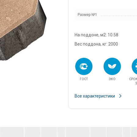
snab@3
Размер №1
+7 (985
г. Дом
кадров
На поддоне, м2: 10.58
д.11/10
u.pova
Вес поддона, кг: 2000
+7 (964
г. Дом
Финанс
ул.Про
ГОСТ
ЭКО
СРО
info@3
5
Все характеристики