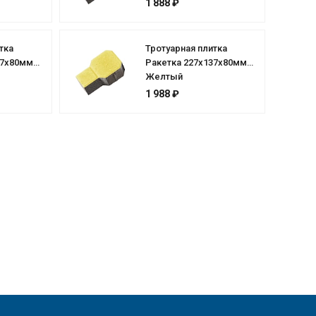
1 888 ₽
тка
Тротуарная плитка
37х80мм
Ракетка 227х137х80мм
Желтый
1 988 ₽