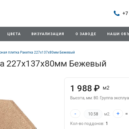
+7
Построить маршрут
+7 (495
г. Дом
ЦВЕТА
ВИЗУАЛИЗАЦИЯ
О ЗАВОДЕ
НАШИ ОБ
продаж
д.11/10
Будни: 
рная плитка Ракетка 227х137х80мм Бежевый
Cб: 8:0
Вс: Вы
ка 227х137х80мм Бежевый
sales@
+7 (495
г. Домо
1 988 ₽
м2
ул.Про
info@3
Высота, мм: 80.
Группа эксплуат
+7 (495
-
+
=
м2.
г. Дом
снабже
Кол-во поддонов:
ул.Про