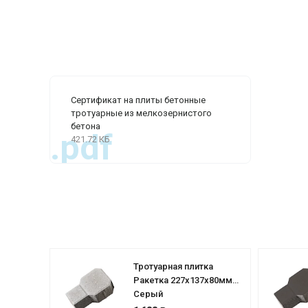
Сертификат на плиты бетонные
тротуарные из мелкозернистого
бетона
.pdf
421.72 КБ
Тротуарная плитка
Ракетка 227х137х80мм
Серый