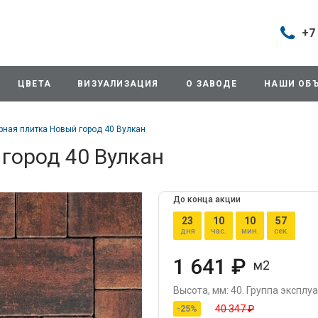
+7
Построить маршрут
+7 (495
г. Дом
ЦВЕТА
ВИЗУАЛИЗАЦИЯ
О ЗАВОДЕ
НАШИ ОБ
продаж
д.11/10
Будни: 
рная плитка Новый город 40 Вулкан
Cб: 8:0
Вс: Вы
город 40 Вулкан
sales@
+7 (495
До конца акции
г. Домо
23
10
10
57
ул.Про
дня
час.
мин.
сек.
info@3
1 641 ₽
м2
+7 (495
г. Дом
Высота, мм: 40.
Группа эксплуа
снабже
40 347 ₽
-25%
ул.Про