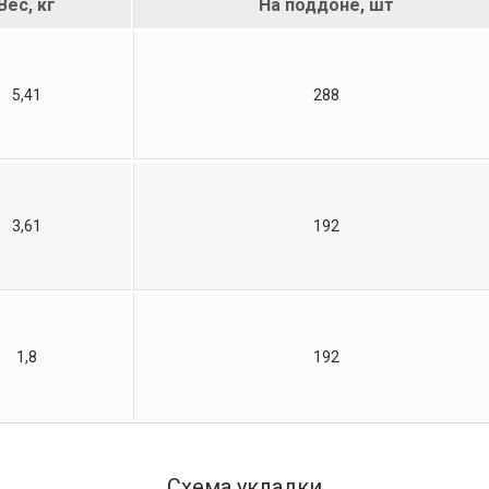
Вес, кг
На поддоне, шт
5,41
288
3,61
192
1,8
192
Схема укладки