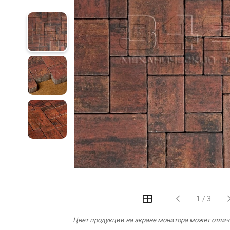
‹
›
1
/
3
Цвет продукции на экране монитора может отлича