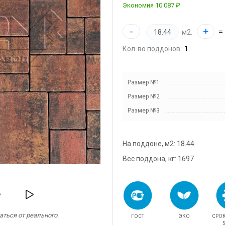
Экономия
10 087 ₽
snab@3
-
+
+7 (985
=
м2.
г. Дом
Кол-во поддонов:
кадров
д.11/10
u.pova
Размер №1
+7 (964
Размер №2
г. Дом
Размер №3
Финанс
ул.Про
info@3
На поддоне, м2: 18.44
Вес поддона, кг: 1697
ться от реального.
ГОСТ
ЭКО
СРО
5