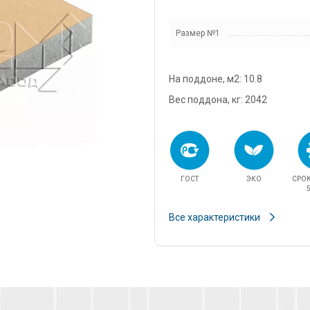
snab@3
Размер №1
+7 (985
г. Дом
кадров
На поддоне, м2: 10.8
д.11/10
u.pova
Вес поддона, кг: 2042
+7 (964
г. Дом
Финанс
ул.Про
ГОСТ
ЭКО
СРО
info@3
5
Все характеристики