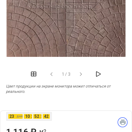
‹
›
1
/
3
Цвет продукции на экране монитора может отличаться от
реального.
23
10
:
52
:
41
дня
1 116 ₽
м2