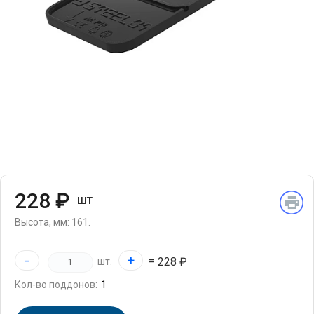
228 ₽
шт
Высота, мм: 161.
-
+
=
228 ₽
шт.
Кол-во поддонов: