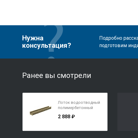
Нужна
Подробно расска
консультация?
подготовим инд
Ранее вы смотрели
Лоток водоотводный
полимербетонный
СТАРТ DN100 H95
2 888 ₽