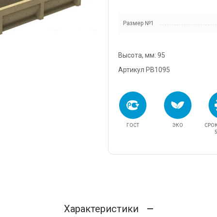
snab@3
Размер №1
+7 (985
г. Дом
кадров
Высота, мм: 95
д.11/10
u.pova
Артикул PB1095
+7 (964
г. Дом
Финанс
ул.Про
ГОСТ
ЭКО
СРО
info@3
5
Характеристики