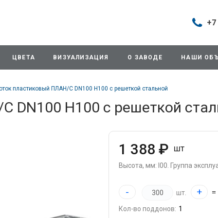
+7
Построить маршрут
+7 (495
г. Дом
ЦВЕТА
ВИЗУАЛИЗАЦИЯ
О ЗАВОДЕ
НАШИ ОБ
продаж
д.11/10
Будни: 
оток пластиковый ПЛАН/С DN100 H100 с решеткой стальной
Cб: 8:0
Вс: Вы
С DN100 H100 с решеткой стал
sales@
+7 (495
г. Домо
1 388 ₽
шт
ул.Про
info@3
Высота, мм: I00.
Группа эксплуа
+7 (495
-
+
=
шт.
г. Дом
снабже
Кол-во поддонов:
ул.Про