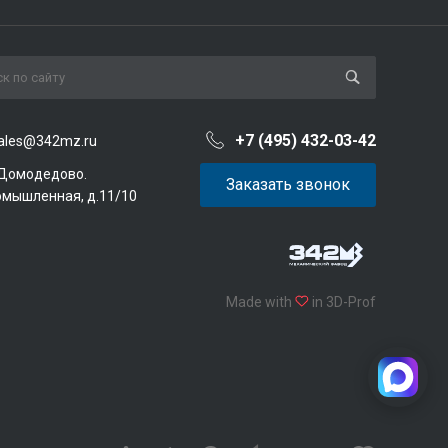
+7 (495) 432-03-42
ales@342mz.ru
 Домодедово.
Заказать звонок
омышленная, д.11/10
Made with
in 3D-Prof