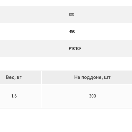
I00
480
P1010P
Вес, кг
На поддоне, шт
1,6
300