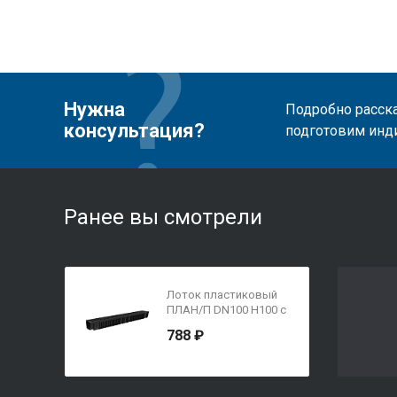
Нужна
Подробно расска
консультация?
подготовим инд
Ранее вы смотрели
Лоток пластиковый
ПЛАН/П DN100 H100 с
решеткой
788 ₽
пластиковой