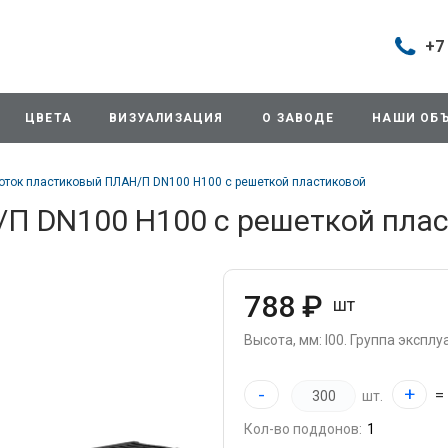
+7
Построить маршрут
+7 (495
г. Дом
ЦВЕТА
ВИЗУАЛИЗАЦИЯ
О ЗАВОДЕ
НАШИ ОБ
продаж
д.11/10
Будни: 
оток пластиковый ПЛАН/П DN100 H100 с решеткой пластиковой
Cб: 8:0
Вс: Вы
П DN100 H100 с решеткой пла
sales@
+7 (495
г. Домо
788 ₽
шт
ул.Про
info@3
Высота, мм: I00.
Группа эксплуа
+7 (495
-
+
=
шт.
г. Дом
снабже
Кол-во поддонов:
ул.Про