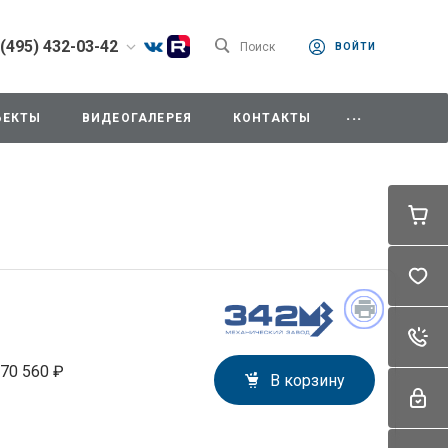
 (495) 432-03-42
Поиск
ВОЙТИ
) 432-03-42
...
одедово. Отдел
ЪЕКТЫ
ВИДЕОГАЛЕРЕЯ
КОНТАКТЫ
, ул.Промышленная,
8:00-18:00
0-14:00
ходной
342mz.ru
) 787-91-34
дедово. Секретарь,
мышленная, д.11/10
42mz.ru
70 560 ₽
В корзину
) 787-91-37
одедово. Отдел
ния,
мышленная, д.11/10