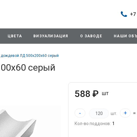
+7
Построить маршрут
+7 (495
г. Дом
ЦВЕТА
ВИЗУАЛИЗАЦИЯ
О ЗАВОДЕ
НАШИ ОБ
продаж
д.11/10
Будни: 
 дождевой ЛД 500x200x60 серый
Cб: 8:0
Вс: Вы
200x60 серый
sales@
+7 (495
г. Домо
588 ₽
шт
ул.Про
info@3
-
+
=
шт.
+7 (495
Кол-во поддонов:
г. Дом
снабже
ул.Про