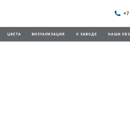
+7
Построить маршрут
+7 (495
г. Дом
ЦВЕТА
ВИЗУАЛИЗАЦИЯ
О ЗАВОДЕ
НАШИ ОБ
продаж
д.11/10
Будни: 
Cб: 8:0
Вс: Вы
sales@
+7 (495
г. Домо
ул.Про
info@3
+7 (495
г. Дом
снабже
ул.Про