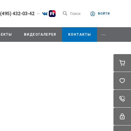
 (495) 432-03-42
Поиск
ВОЙТИ
) 432-03-42
...
одедово. Отдел
ЪЕКТЫ
ВИДЕОГАЛЕРЕЯ
КОНТАКТЫ
, ул.Промышленная,
8:00-18:00
0-14:00
ходной
342mz.ru
) 787-91-34
дедово. Секретарь,
мышленная, д.11/10
42mz.ru
) 787-91-37
одедово. Отдел
ния,
мышленная, д.11/10