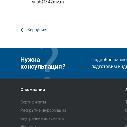
snab@342mz.ru
Вернуться
Нужна
Подробно расска
консультация?
подготовим инд
О компании
Сертификаты
Раскрытие информации
Внутренние документы
Новости