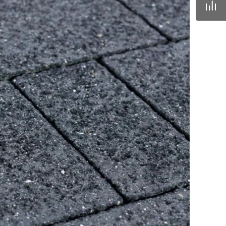
42mz.ru
) 096-13-87
одедово. Отдел
, ул.Промышленная,
rnitcyna@342mz.ru
) 768-69-14
одедово.
овый директор,
мышленная, д.11/10
42mz.ru