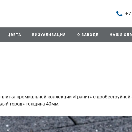
+7
Построить маршрут
+7 (495
г. Дом
ЦВЕТА
ВИЗУАЛИЗАЦИЯ
О ЗАВОДЕ
НАШИ ОБ
продаж
д.11/10
Будни: 
Cб: 8:0
Вс: Вы
sales@
+7 (495
г. Домо
ул.Про
 плитка премиальной коллекции «Гранит» с дробеструйной 
info@3
вый город» толщина 40мм.
+7 (495
г. Дом
снабже
ул.Про