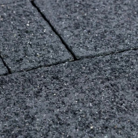
snab@3
+7 (985
г. Дом
кадров
д.11/10
u.pova
+7 (964
г. Дом
Финанс
ул.Про
info@3