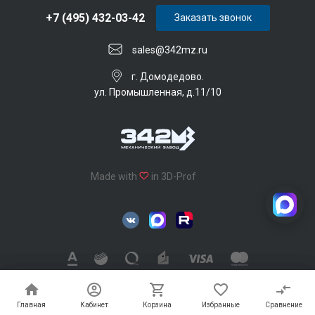
+7 (495) 432-03-42
Заказать звонок
sales@342mz.ru
г. Домодедово.
ул. Промышленная, д.11/10
Made with
in 3D-Prof
342 Механический завод © 2026, Все права защищены
Главная
Главная
Кабинет
Кабинет
Корзина
Корзина
Избранные
Избранные
Сравнение
Сравнение