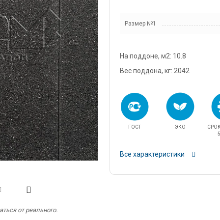
snab@
Размер №1
+7 (98
г. Дом
кадров
На поддоне, м2: 10.8
д.11/1
u.pova
Вес поддона, кг: 2042
+7 (96
г. Дом
Финанс
ул.Про
ГОСТ
ЭКО
СРО
info@3
5
Все характеристики
ться от реального.