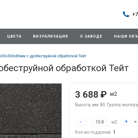
+7
Построить маршрут
+7 (49
г. Дом
ЦВЕТА
ВИЗУАЛИЗАЦИЯ
О ЗАВОДЕ
НАШИ ОБ
продаж
д.11/1
Будни:
600x300x80мм с дробеструйной обработкой Тейт
Cб: 8:0
Вс: Вы
обеструйной обработкой Тейт
sales
+7 (49
г. Дом
3 688 ₽
м2
ул.Про
info@3
Высота, мм: 80.
Группа эксплуат
+7 (49
-
+
=
м2.
г. Дом
снабж
Кол-во поддонов:
ул.Про