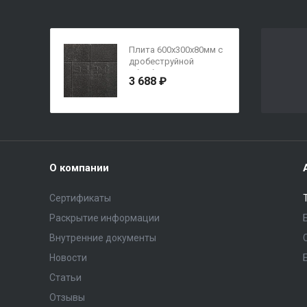
Плита 600x300x80мм с
дробеструйной
обработкой Тейт
3 688 ₽
О компании
Сертификаты
Раскрытие информации
Внутренние документы
Новости
Статьи
Отзывы