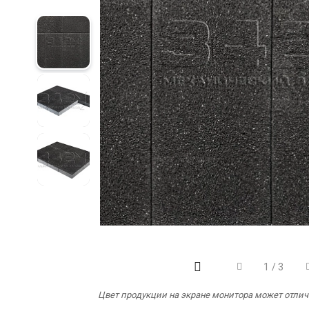
‹
›
1
/
3
Цвет продукции на экране монитора может отлича