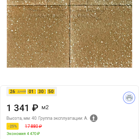
26
01
:
30
:
50
дней
1 341 ₽
м2
Высота, мм: 40.
Группа эксплуатации: А.
17 880 ₽
-25%
Экономия
4 470 ₽