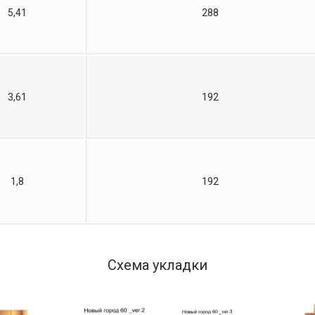
5,41
288
3,61
192
1,8
192
Схема укладки