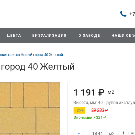
+7
Построить маршрут
+7 (49
г. Дом
ЦВЕТА
ВИЗУАЛИЗАЦИЯ
О ЗАВОДЕ
НАШИ ОБ
продаж
д.11/1
Будни:
рная плитка Новый город 40 Желтый
Cб: 8:0
Вс: Вы
 город 40 Желтый
sales
+7 (49
г. Дом
1 191 ₽
м2
ул.Про
info@3
Высота, мм: 40.
Группа эксплуа
29 283 ₽
-25%
+7 (49
Экономия
7 321 ₽
г. Дом
снабж
ул.Про
-
+
=
м2.