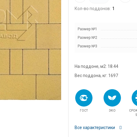
snab@
Кол-во поддонов:
+7 (98
г. Дом
Размер №1
кадров
д.11/1
Размер №2
u.pova
Размер №3
+7 (96
г. Дом
На поддоне, м2: 18.44
Финанс
ул.Про
Вес поддона, кг: 1697
info@3
ГОСТ
ЭКО
СРО
5
Все характеристики