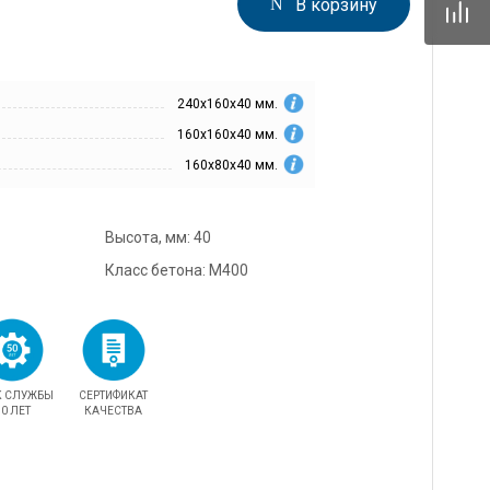
В корзину
342mz.ru
5) 096-13-87
одедово. Отдел
240х160х40 мм.
, ул.Промышленная,
0
160х160х40 мм.
rnitcyna@342mz.ru
160х80х40 мм.
4) 768-69-14
одедово.
Высота, мм: 40
овый директор,
мышленная, д.11/10
Класс бетона: М400
42mz.ru
К СЛУЖБЫ
СЕРТИФИКАТ
0 ЛЕТ
КАЧЕСТВА