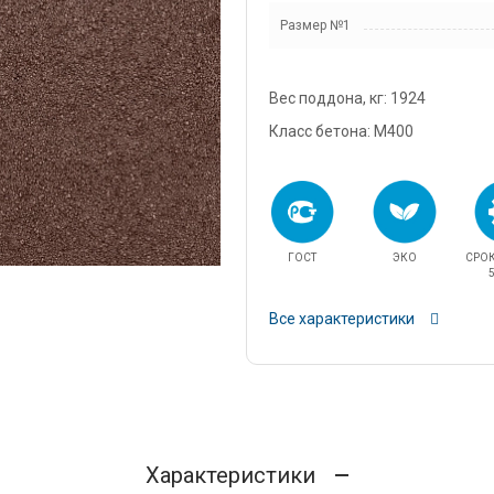
snab@
Размер №1
+7 (98
г. Дом
Вес поддона, кг: 1924
кадров
д.11/1
Класс бетона: М400
u.pova
+7 (96
г. Дом
Финанс
ГОСТ
ЭКО
СРО
ул.Про
5
info@3
Все характеристики
Характеристики