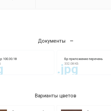
Документы
 100.30.18
Бр приложение перечень
Б
332.08 КБ
g
.jpg
Варианты цветов