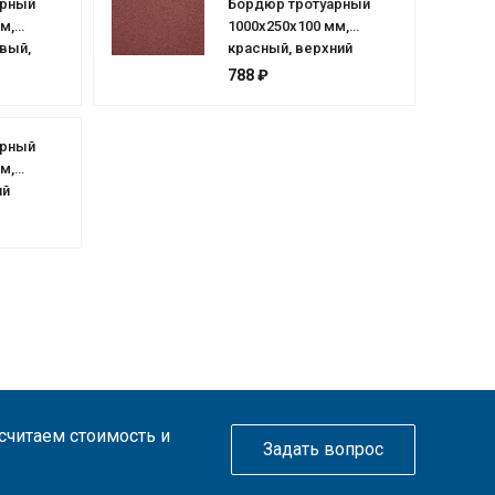
арный
Бордюр тротуарный
м,
1000х250х100 мм,
вый,
красный, верхний
ас
прокрас
788 ₽
арный
м,
ий
ссчитаем стоимость и
Задать вопрос