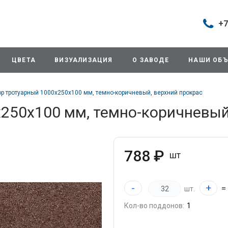
+7
Построить маршрут
+7 (49
г. Дом
ЦВЕТА
ВИЗУАЛИЗАЦИЯ
О ЗАВОДЕ
НАШИ ОБ
продаж
д.11/1
Будни:
р тротуарный 1000х250х100 мм, темно-коричневый, верхний прокрас
Cб: 8:0
Вс: Вы
250х100 мм, темно-коричневый
sales
+7 (49
г. Дом
788 ₽
шт
ул.Про
info@3
-
+
=
шт.
+7 (49
Кол-во поддонов:
г. Дом
снабж
ул.Про