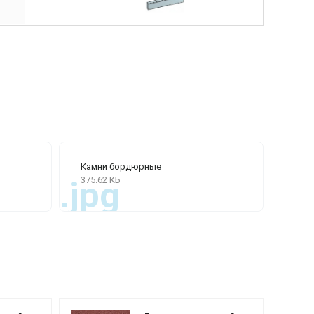
Камни бордюрные
375.62 КБ
.jpg