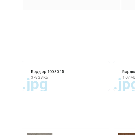
Бордюр 100.30.15
Бордюр
378.28 КБ
1.07 М
.jpg
.jp