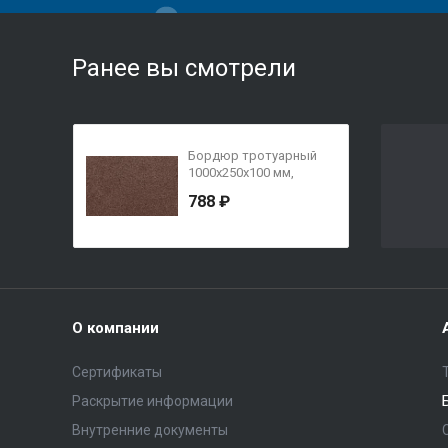
Ранее вы смотрели
Бордюр тротуарный
1000х250х100 мм,
темно-коричневый,
788 ₽
верхний прокрас
О компании
Сертификаты
Раскрытие информации
Внутренние документы