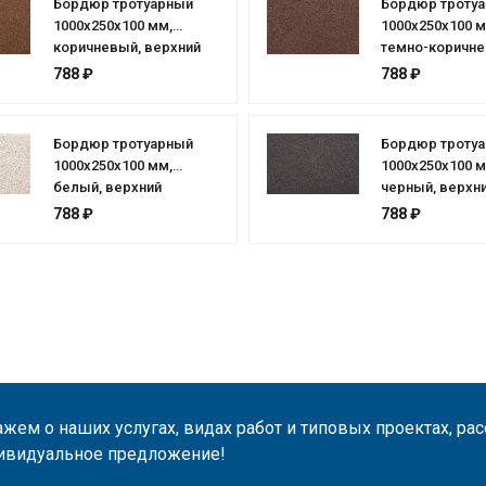
Бордюр тротуарный
Бордюр троту
1000х250х100 мм,
1000х250х100 м
коричневый, верхний
темно-коричне
прокрас
верхний прокр
788 ₽
788 ₽
Бордюр тротуарный
Бордюр троту
1000х250х100 мм,
1000х250х100 м
белый, верхний
черный, верхн
прокрас
прокрас
788 ₽
788 ₽
жем о наших услугах, видах работ и типовых проектах, ра
ивидуальное предложение!